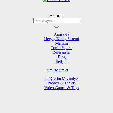
Aramak:
Anasayfa
Herşey Kolay Sistemi
Mağaza
Toplu Sipariş
Referanslar
Blog
İletişim
Tüm Bölümler
İlköğretim Mezuniyet
Phones & Tablets
Video Games & Toys