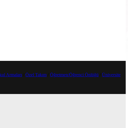
ul Armaları
/
Özel Takım
/
Öğretmen/Öğrenci Önlüğü
/
Üniversite