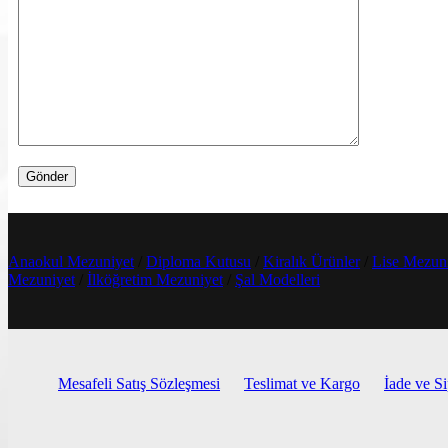
Anaokul Mezuniyet
/
Diploma Kutusu
/
Kiralık Ürünler
/
Lise Mezun
Mezuniyet
/
İlköğretim Mezuniyet
/
Şal Modelleri
Mesafeli Satış Sözleşmesi
Teslimat ve Kargo
İade ve Si