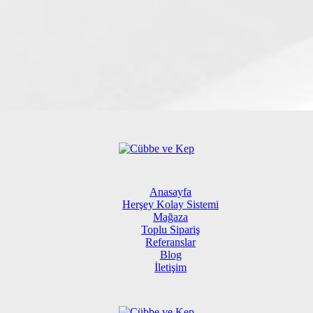
Anasayfa
Herşey Kolay Sistemi
Mağaza
Toplu Sipariş
Referanslar
Blog
İletişim