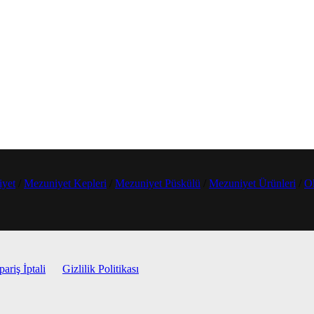
iyet
/
Mezuniyet Kepleri
/
Mezuniyet Püskülü
/
Mezuniyet Ürünleri
/
Ok
pariş İptali
Gizlilik Politikası