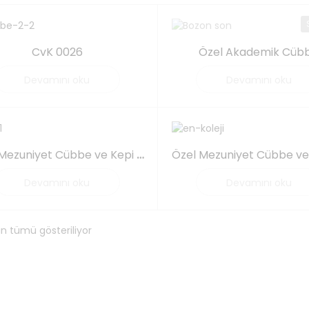
CvK 0026
Özel Akademik Cüb
Devamını oku
Devamını oku
Özel Mezuniyet Cübbe ve Kepi ( Öğrenci 2 )
Devamını oku
Devamını oku
n tümü gösteriliyor