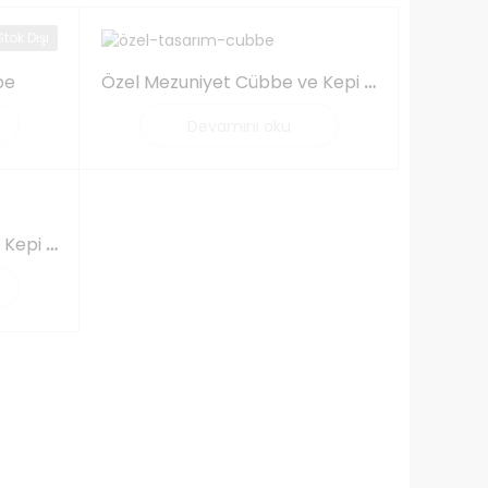
Stok Dışı
be
Özel Mezuniyet Cübbe ve Kepi ( Kuruma Özel )
Devamını oku
Özel Mezuniyet Cübbe ve Kepi ( Öğrenci İçin )