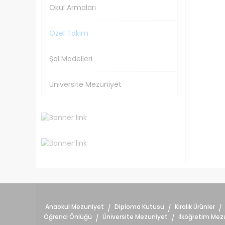
Okul Armaları
Özel Takım
Şal Modelleri
Üniversite Mezuniyet
Anaokul Mezuniyet
Diploma Kutusu
Kiralık Ürünler
/
/
/
Öğrenci Önlüğü
Üniversite Mezuniyet
İlköğretim Mez
/
/