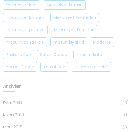
mezuniyet kepi
Mezuniyet kutusu
mezuniyet kıyafeti
Mezuniyet Kıyafetleri
mezuniyet püskülü
Mezuniyet Törenleri
mezuniyet şapkası
mezun kıyafeti
Modelleri
Püsküllü Kep
Saten Cübbe
Silindirik kutu
İmalat Cübbe
İmalat Kep
İstemez misiniz?
Arşivler
Eylül 2018
(23)
Nisan 2018
(1)
Mart 2018
(3)