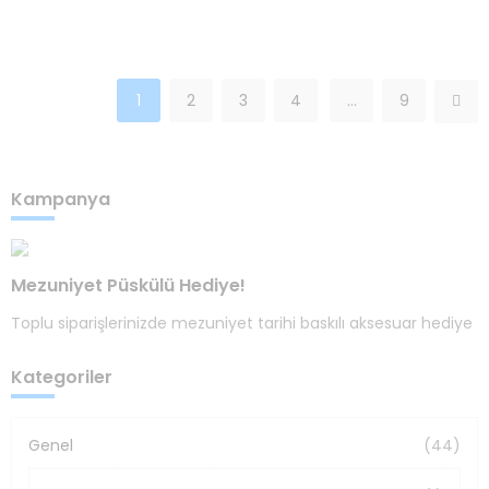
1
2
3
4
…
9
Kampanya
Mezuniyet Püskülü Hediye!
Toplu siparişlerinizde mezuniyet tarihi baskılı aksesuar hediye
Kategoriler
Genel
(44)