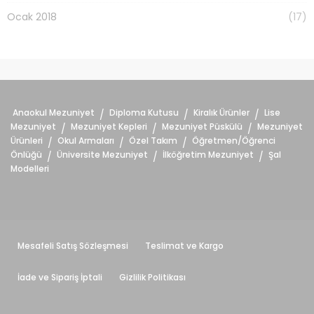
Ocak 2018
(17)
Anaokul Mezuniyet
Diploma Kutusu
Kiralık Ürünler
Lise
/
/
/
Mezuniyet
Mezuniyet Kepleri
Mezuniyet Püskülü
Mezuniyet
/
/
/
Ürünleri
Okul Armaları
Özel Takım
Öğretmen/Öğrenci
/
/
/
Önlüğü
Üniversite Mezuniyet
İlköğretim Mezuniyet
Şal
/
/
/
Modelleri
Mesafeli Satış Sözleşmesi
Teslimat ve Kargo
İade ve Sipariş İptali
Gizlilik Politikası