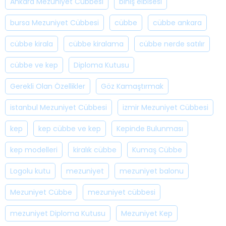
Ankara Mezuniyet Cübbesi
biniş elbisesi
bursa Mezuniyet Cübbesi
cübbe
cübbe ankara
cübbe kirala
cübbe kiralama
cübbe nerde satılır
cübbe ve kep
Diploma Kutusu
Gerekli Olan Özellikler
Göz Kamaştırmak
istanbul Mezuniyet Cübbesi
izmir Mezuniyet Cübbesi
kep
kep cübbe ve kep
Kepinde Bulunması
kep modelleri
kiralık cübbe
Kumaş Cübbe
Logolu kutu
mezuniyet
mezuniyet balonu
Mezuniyet Cübbe
mezuniyet cübbesi
mezuniyet Diploma Kutusu
Mezuniyet Kep