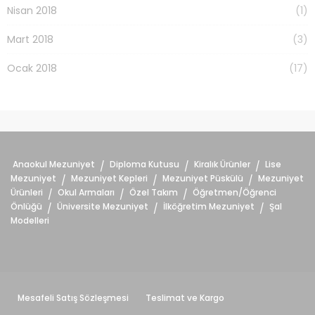
Nisan 2018
(1)
Mart 2018
(3)
Ocak 2018
(17)
Anaokul Mezuniyet
Diploma Kutusu
Kiralık Ürünler
Lise
/
/
/
Mezuniyet
Mezuniyet Kepleri
Mezuniyet Püskülü
Mezuniyet
/
/
/
Ürünleri
Okul Armaları
Özel Takım
Öğretmen/Öğrenci
/
/
/
Önlüğü
Üniversite Mezuniyet
İlköğretim Mezuniyet
Şal
/
/
/
Modelleri
Mesafeli Satış Sözleşmesi
Teslimat ve Kargo