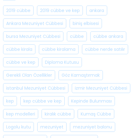
2019 cübbe
2019 cübbe ve kep
ankara
Ankara Mezuniyet Cübbesi
biniş elbisesi
bursa Mezuniyet Cübbesi
cübbe
cübbe ankara
cübbe kirala
cübbe kiralama
cübbe nerde satılır
cübbe ve kep
Diploma Kutusu
Gerekli Olan Özellikler
Göz Kamaştırmak
istanbul Mezuniyet Cübbesi
izmir Mezuniyet Cübbesi
kep
kep cübbe ve kep
Kepinde Bulunması
kep modelleri
kiralık cübbe
Kumaş Cübbe
Logolu kutu
mezuniyet
mezuniyet balonu