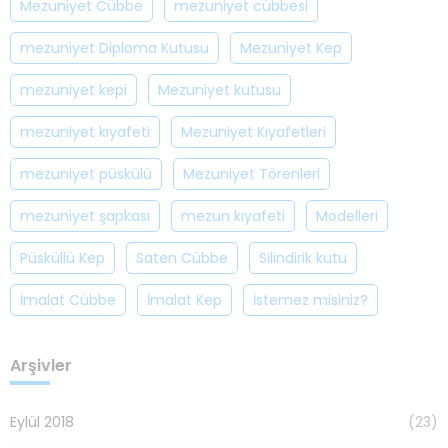
Mezuniyet Cübbe
mezuniyet cübbesi
mezuniyet Diploma Kutusu
Mezuniyet Kep
mezuniyet kepi
Mezuniyet kutusu
mezuniyet kıyafeti
Mezuniyet Kıyafetleri
mezuniyet püskülü
Mezuniyet Törenleri
mezuniyet şapkası
mezun kıyafeti
Modelleri
Püsküllü Kep
Saten Cübbe
Silindirik kutu
İmalat Cübbe
İmalat Kep
İstemez misiniz?
Arşivler
Eylül 2018
(23)