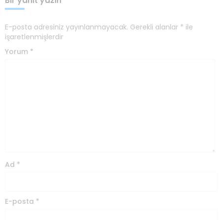
Bir yanıt yazın
E-posta adresiniz yayınlanmayacak.
Gerekli alanlar
*
ile
işaretlenmişlerdir
Yorum
*
Ad
*
E-posta
*