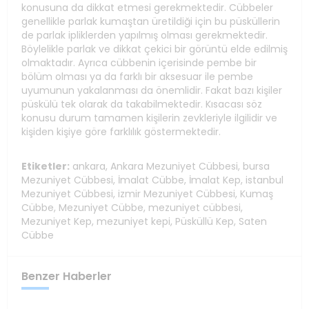
konusuna da dikkat etmesi gerekmektedir. Cübbeler
genellikle parlak kumaştan üretildiği için bu püsküllerin
de parlak ipliklerden yapılmış olması gerekmektedir.
Böylelikle parlak ve dikkat çekici bir görüntü elde edilmiş
olmaktadır. Ayrıca cübbenin içerisinde pembe bir
bölüm olması ya da farklı bir aksesuar ile pembe
uyumunun yakalanması da önemlidir. Fakat bazı kişiler
püskülü tek olarak da takabilmektedir. Kısacası söz
konusu durum tamamen kişilerin zevkleriyle ilgilidir ve
kişiden kişiye göre farklılık göstermektedir.
Etiketler:
ankara
,
Ankara Mezuniyet Cübbesi
,
bursa
Mezuniyet Cübbesi
,
İmalat Cübbe
,
İmalat Kep
,
istanbul
Mezuniyet Cübbesi
,
izmir Mezuniyet Cübbesi
,
Kumaş
Cübbe
,
Mezuniyet Cübbe
,
mezuniyet cübbesi
,
Mezuniyet Kep
,
mezuniyet kepi
,
Püsküllü Kep
,
Saten
Cübbe
Benzer Haberler