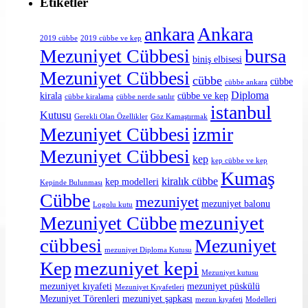
Etiketler
ankara
Ankara
2019 cübbe
2019 cübbe ve kep
Mezuniyet Cübbesi
bursa
biniş elbisesi
Mezuniyet Cübbesi
cübbe
cübbe
cübbe ankara
Diploma
kirala
cübbe ve kep
cübbe kiralama
cübbe nerde satılır
istanbul
Kutusu
Gerekli Olan Özellikler
Göz Kamaştırmak
Mezuniyet Cübbesi
izmir
Mezuniyet Cübbesi
kep
kep cübbe ve kep
Kumaş
kiralık cübbe
kep modelleri
Kepinde Bulunması
Cübbe
mezuniyet
mezuniyet balonu
Logolu kutu
mezuniyet
Mezuniyet Cübbe
cübbesi
Mezuniyet
mezuniyet Diploma Kutusu
mezuniyet kepi
Kep
Mezuniyet kutusu
mezuniyet kıyafeti
mezuniyet püskülü
Mezuniyet Kıyafetleri
Mezuniyet Törenleri
mezuniyet şapkası
mezun kıyafeti
Modelleri