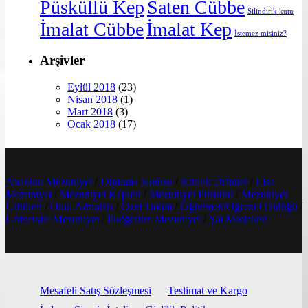
Püsküllü Kep
Saten Cübbe
Silindirik kutu
İmalat Cübbe
İmalat Kep
İstemez misiniz?
Arşivler
Eylül 2018
(23)
Nisan 2018
(1)
Mart 2018
(3)
Ocak 2018
(17)
Anaokul Mezuniyet
/
Diploma Kutusu
/
Kiralık Ürünler
/
Lise
Mezuniyet
/
Mezuniyet Kepleri
/
Mezuniyet Püskülü
/
Mezuniyet
Ürünleri
/
Okul Armaları
/
Özel Takım
/
Öğretmen/Öğrenci Önlüğü
/
Üniversite Mezuniyet
/
İlköğretim Mezuniyet
/
Şal Modelleri
Mesafeli Satış Sözleşmesi
Teslimat ve Kargo