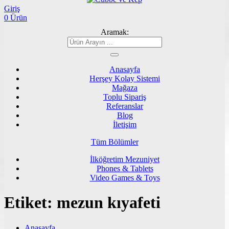
Giriş
0 Ürün
Aramak:
Anasayfa
Herşey Kolay Sistemi
Mağaza
Toplu Sipariş
Referanslar
Blog
İletişim
Tüm Bölümler
İlköğretim Mezuniyet
Phones & Tablets
Video Games & Toys
Etiket:
mezun kıyafeti
Anasayfa