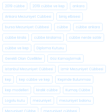
2019 cübbe
2019 cübbe ve kep
ankara
Ankara Mezuniyet Cübbesi
biniş elbisesi
bursa Mezuniyet Cübbesi
cübbe
cübbe ankara
cübbe kirala
cübbe kiralama
cübbe nerde satılır
cübbe ve kep
Diploma Kutusu
Gerekli Olan Özellikler
Göz Kamaştırmak
istanbul Mezuniyet Cübbesi
izmir Mezuniyet Cübbesi
kep
kep cübbe ve kep
Kepinde Bulunması
kep modelleri
kiralık cübbe
Kumaş Cübbe
Logolu kutu
mezuniyet
mezuniyet balonu
Mezuniyet Cübbe
mezuniyet cübbesi