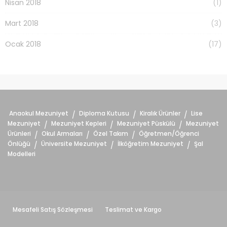
Nisan 2018
(1)
Mart 2018
(3)
Ocak 2018
(17)
Anaokul Mezuniyet
Diploma Kutusu
Kiralık Ürünler
Lise
/
/
/
Mezuniyet
Mezuniyet Kepleri
Mezuniyet Püskülü
Mezuniyet
/
/
/
Ürünleri
Okul Armaları
Özel Takım
Öğretmen/Öğrenci
/
/
/
Önlüğü
Üniversite Mezuniyet
İlköğretim Mezuniyet
Şal
/
/
/
Modelleri
Mesafeli Satış Sözleşmesi
Teslimat ve Kargo