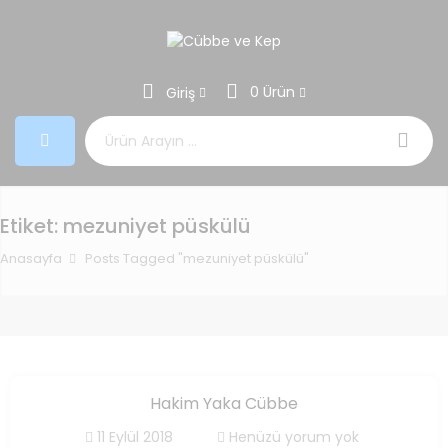
0 Ürün
Giriş
Aramak:
Etiket:
mezuniyet püskülü
Anasayfa
Posts Tagged "mezuniyet püskülü"
Hakim Yaka Cübbe
11 Eylül 2018
Henüzü yorum yok