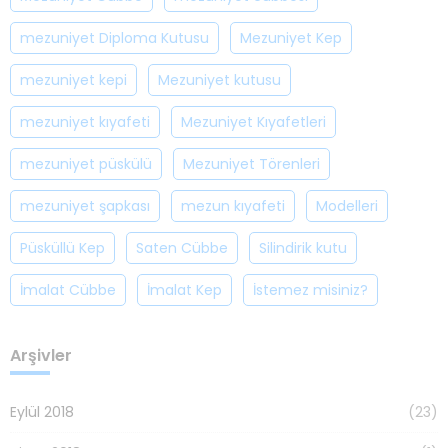
mezuniyet Diploma Kutusu
Mezuniyet Kep
mezuniyet kepi
Mezuniyet kutusu
mezuniyet kıyafeti
Mezuniyet Kıyafetleri
mezuniyet püskülü
Mezuniyet Törenleri
mezuniyet şapkası
mezun kıyafeti
Modelleri
Püsküllü Kep
Saten Cübbe
Silindirik kutu
İmalat Cübbe
İmalat Kep
İstemez misiniz?
Arşivler
Eylül 2018
(23)