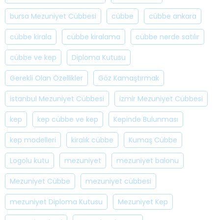
bursa Mezuniyet Cübbesi
cübbe
cübbe ankara
cübbe kirala
cübbe kiralama
cübbe nerde satılır
cübbe ve kep
Diploma Kutusu
Gerekli Olan Özellikler
Göz Kamaştırmak
istanbul Mezuniyet Cübbesi
izmir Mezuniyet Cübbesi
kep
kep cübbe ve kep
Kepinde Bulunması
kep modelleri
kiralık cübbe
Kumaş Cübbe
Logolu kutu
mezuniyet
mezuniyet balonu
Mezuniyet Cübbe
mezuniyet cübbesi
mezuniyet Diploma Kutusu
Mezuniyet Kep