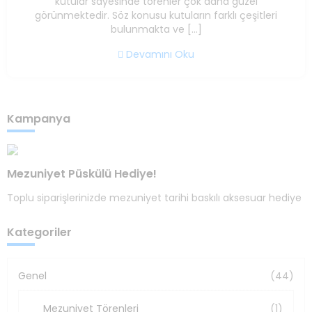
kutular sayesinde törenler çok daha güzel
görünmektedir. Söz konusu kutuların farklı çeşitleri
bulunmakta ve […]
Devamını Oku
Kampanya
Mezuniyet Püskülü Hediye!
Toplu siparişlerinizde mezuniyet tarihi baskılı aksesuar hediye
Kategoriler
Genel
(44)
Mezuniyet Törenleri
(1)