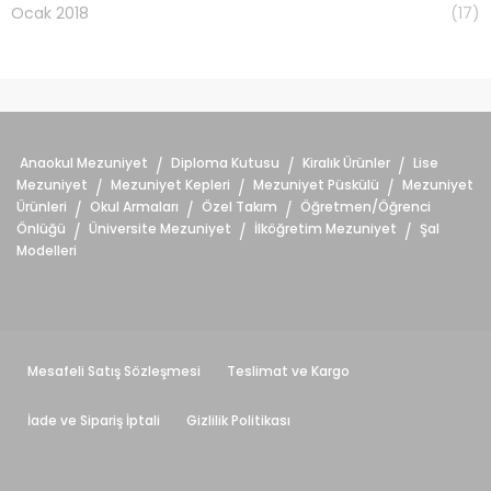
Ocak 2018
(17)
Anaokul Mezuniyet
Diploma Kutusu
Kiralık Ürünler
Lise
/
/
/
Mezuniyet
Mezuniyet Kepleri
Mezuniyet Püskülü
Mezuniyet
/
/
/
Ürünleri
Okul Armaları
Özel Takım
Öğretmen/Öğrenci
/
/
/
Önlüğü
Üniversite Mezuniyet
İlköğretim Mezuniyet
Şal
/
/
/
Modelleri
Mesafeli Satış Sözleşmesi
Teslimat ve Kargo
İade ve Sipariş İptali
Gizlilik Politikası