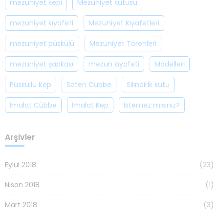
mezuniyet kepi
Mezuniyet kutusu
mezuniyet kıyafeti
Mezuniyet Kıyafetleri
mezuniyet püskülü
Mezuniyet Törenleri
mezuniyet şapkası
mezun kıyafeti
Modelleri
Püsküllü Kep
Saten Cübbe
Silindirik kutu
İmalat Cübbe
İmalat Kep
İstemez misiniz?
Arşivler
Eylül 2018
(23)
Nisan 2018
(1)
Mart 2018
(3)