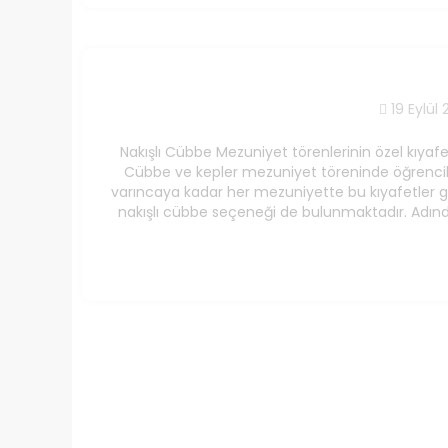
19 Eylül 
Nakışlı Cübbe Mezuniyet törenlerinin özel kıyafe
Cübbe ve kepler mezuniyet töreninde öğrenciler
varıncaya kadar her mezuniyette bu kıyafetler gi
nakışlı cübbe seçeneği de bulunmaktadır. Adında