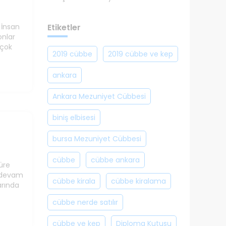
Etiketler
 İnsan
onlar
rçok
2019 cübbe
2019 cübbe ve kep
ankara
Ankara Mezuniyet Cübbesi
biniş elbisesi
bursa Mezuniyet Cübbesi
cübbe
cübbe ankara
süre
e devam
cübbe kirala
cübbe kiralama
arında
cübbe nerde satılır
cübbe ve kep
Diploma Kutusu