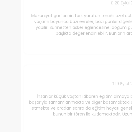
20 Eylül 
Mezuniyet günlerinin fark yaratan tercihi özel cü
yaşamı boyunca bazı evreler, bazı günler diğerl
yapılır. Sünnetten asker eğlencesine, doğum g
başlıkta değerlendirilebilir. Bunların 
19 Eylül 
İnsanlar küçük yaştan itibaren eğitim almaya baş
başarıyla tamamlanmakta ve diğer basamaktaki ok
etmekte ve oradan sonra da eğitim hayatı genell
bunun bir tören ile kutlamaktadır. Uz