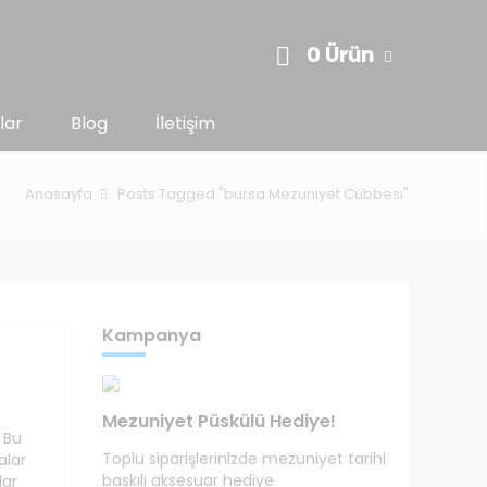
0 Ürün
lar
Blog
İletişim
Anasayfa
Posts Tagged "bursa Mezuniyet Cübbesi"
Kampanya
Mezuniyet Püskülü Hediye!
 Bu
Toplu siparişlerinizde mezuniyet tarihi
alar
baskılı aksesuar hediye
lar