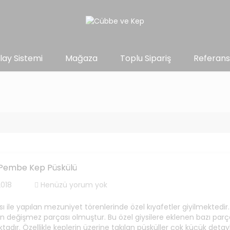
lay Sistemi
Mağaza
Toplu Sipariş
Referans
Pembe Kep Püskülü
2018
Henüzü yorum yok
le yapılan mezuniyet törenlerinde özel kıyafetler giyilmektedir.
n değişmez parçası olmuştur. Bu özel giysilere eklenen bazı parç
adır. Özellikle keplerin üzerine takılan püsküller çok küçük detay