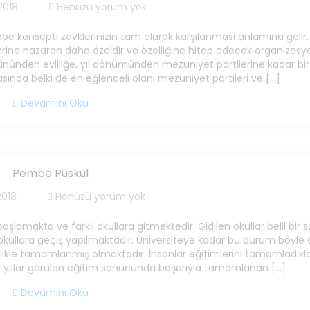
2018
Henüzü yorum yok
bbe konsepti zevklerinizin tam olarak karşılanması anlamına gelir.
erine nazaran daha özeldir ve özelliğine hitap edecek organizasy
ününden evliliğe, yıl dönümünden mezuniyet partilerine kadar bi
arasında belki de en eğlenceli olanı mezuniyet partileri ve […]
Devamını Oku
Pembe Püskül
2018
Henüzü yorum yok
lamakta ve farklı okullara gitmektedir. Gidilen okullar belli bir 
ullara geçiş yapılmaktadır. Üniversiteye kadar bu durum böyl
ikle tamamlanmış olmaktadır. İnsanlar eğitimlerini tamamladıkl
un yıllar görülen eğitim sonucunda başarıyla tamamlanan […]
Devamını Oku