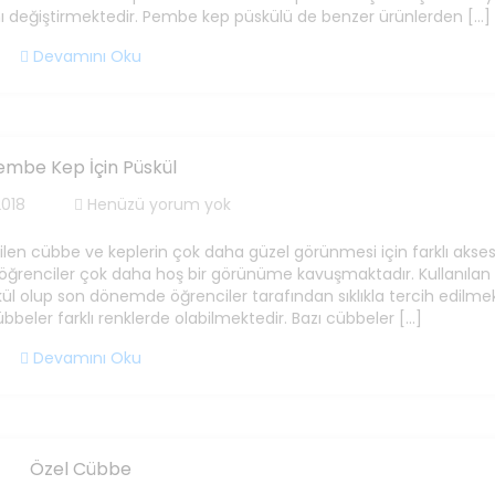
 değiştirmektedir. Pembe kep püskülü de benzer ürünlerden […]
Devamını Oku
embe Kep İçin Püskül
2018
Henüzü yorum yok
len cübbe ve keplerin çok daha güzel görünmesi için farklı akses
 öğrenciler çok daha hoş bir görünüme kavuşmaktadır. Kullanılan
l olup son dönemde öğrenciler tarafından sıklıkla tercih edilmek
bbeler farklı renklerde olabilmektedir. Bazı cübbeler […]
Devamını Oku
Özel Cübbe