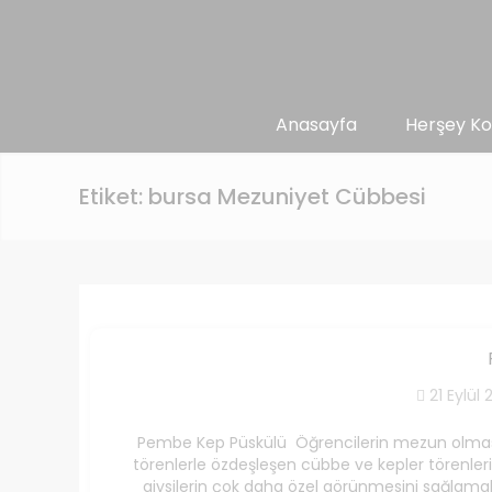
Anasayfa
Herşey Ko
Etiket:
bursa Mezuniyet Cübbesi
21 Eylül 
Pembe Kep Püskülü Öğrencilerin mezun olması i
törenlerle özdeşleşen cübbe ve kepler törenleri
giysilerin çok daha özel görünmesini sağlamakt