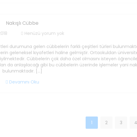
Nakışlı Cübbe
2018
Henüzü yorum yok
tleri durumuna gelen cübbelerin farklı çeşitleri türleri bulunmakta
in geleneksel kıyafetleri haline gelmiştir. Ortaokuldan üniversi
yilmektedir. Cübbelerin çok daha özel olmasını isteyen öğrencile
n da anlaşılacağı gibi bu cübbelerin üzerinde işlemeler yani nakı
bulunmaktadır. […]
Devamını Oku
1
2
3