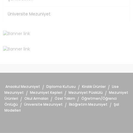
Üniversite Mezuniyet
Anaokul Mezuniyet
Diploma Kutusu
Kiralık Ürünler
Lise
/
/
/
Mezuniyet
Mezuniyet Kepleri
Mezuniyet Püskülü
Mezuniyet
/
/
/
Ürünleri
Okul Armaları
Özel Takım
Öğretmen/Öğrenci
/
/
/
Önlüğü
Üniversite Mezuniyet
İlköğretim Mezuniyet
Şal
/
/
/
Modelleri