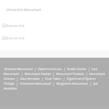
Üniversite Mezuniyet
Anaokul Mezuniyet
Diploma Kutusu
Kiralık Ürünler
Lise
/
/
/
Mezuniyet
Mezuniyet Kepleri
Mezuniyet Püskülü
Mezuniyet
/
/
/
Ürünleri
Okul Armaları
Özel Takım
Öğretmen/Öğrenci
/
/
/
Önlüğü
Üniversite Mezuniyet
İlköğretim Mezuniyet
Şal
/
/
/
Modelleri