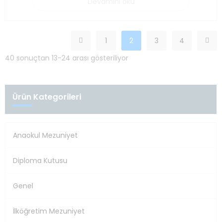
Devamını oku
1
2
3
4
40 sonuçtan 13-24 arası gösteriliyor
Ürün Kategorileri
Anaokul Mezuniyet
Diploma Kutusu
Genel
İlköğretim Mezuniyet