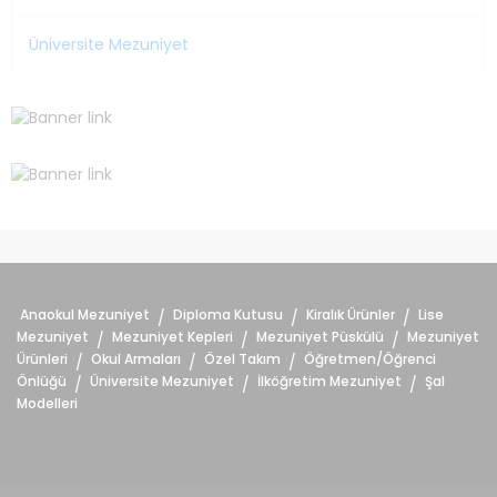
Üniversite Mezuniyet
Anaokul Mezuniyet
Diploma Kutusu
Kiralık Ürünler
Lise
/
/
/
Mezuniyet
Mezuniyet Kepleri
Mezuniyet Püskülü
Mezuniyet
/
/
/
Ürünleri
Okul Armaları
Özel Takım
Öğretmen/Öğrenci
/
/
/
Önlüğü
Üniversite Mezuniyet
İlköğretim Mezuniyet
Şal
/
/
/
Modelleri