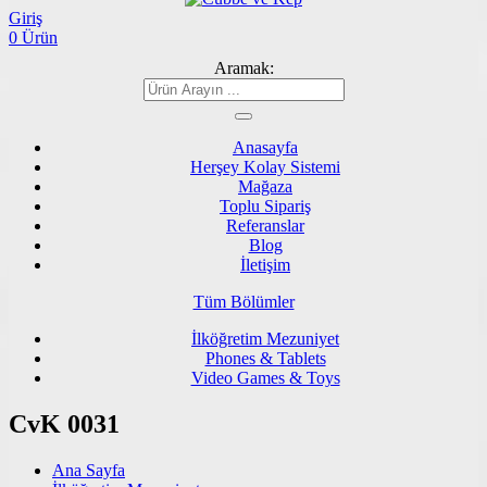
Giriş
0 Ürün
Aramak:
Anasayfa
Herşey Kolay Sistemi
Mağaza
Toplu Sipariş
Referanslar
Blog
İletişim
Tüm Bölümler
İlköğretim Mezuniyet
Phones & Tablets
Video Games & Toys
CvK 0031
Ana Sayfa