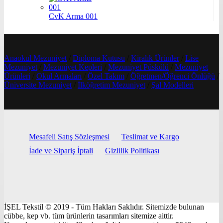
CvK Arma 001
Anaokul Mezuniyet
/
Diploma Kutusu
/
Kiralık Ürünler
/
Lise
Mezuniyet
/
Mezuniyet Kepleri
/
Mezuniyet Püskülü
/
Mezuniyet
Ürünleri
/
Okul Armaları
/
Özel Takım
/
Öğretmen/Öğrenci Önlüğü
/
Üniversite Mezuniyet
/
İlköğretim Mezuniyet
/
Şal Modelleri
Mesafeli Satış Sözleşmesi
Teslimat ve Kargo
İade ve Sipariş İptali
Gizlilik Politikası
İŞEL Tekstil © 2019 - Tüm Hakları Saklıdır. Sitemizde bulunan
cübbe, kep vb. tüm ürünlerin tasarımları sitemize aittir.