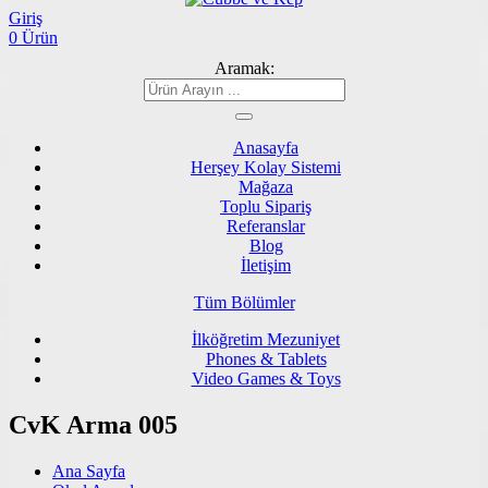
Giriş
0 Ürün
Aramak:
Anasayfa
Herşey Kolay Sistemi
Mağaza
Toplu Sipariş
Referanslar
Blog
İletişim
Tüm Bölümler
İlköğretim Mezuniyet
Phones & Tablets
Video Games & Toys
CvK Arma 005
Ana Sayfa