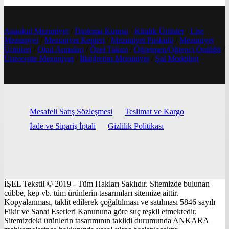
Anaokul Mezuniyet
/
Diploma Kutusu
/
Kiralık Ürünler
/
Lise
Mezuniyet
/
Mezuniyet Kepleri
/
Mezuniyet Püskülü
/
Mezuniyet
Ürünleri
/
Okul Armaları
/
Özel Takım
/
Öğretmen/Öğrenci Önlüğü
/
Üniversite Mezuniyet
/
İlköğretim Mezuniyet
/
Şal Modelleri
Mesafeli Satış Sözleşmesi
Teslimat ve Kargo
İade ve Sipariş İptali
Gizlilik Politikası
İŞEL Tekstil © 2019 - Tüm Hakları Saklıdır. Sitemizde bulunan
cübbe, kep vb. tüm ürünlerin tasarımları sitemize aittir.
Kopyalanması, taklit edilerek çoğaltılması ve satılması 5846 sayılı
Fikir ve Sanat Eserleri Kanununa göre suç teşkil etmektedir.
Sitemizdeki ürünlerin tasarımının taklidi durumunda ANKARA