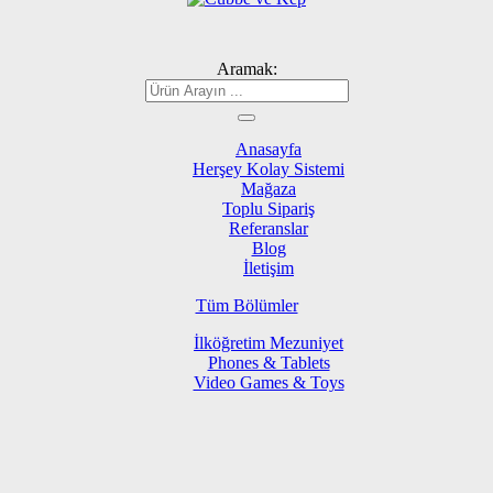
Aramak:
Anasayfa
Herşey Kolay Sistemi
Mağaza
Toplu Sipariş
Referanslar
Blog
İletişim
Tüm Bölümler
İlköğretim Mezuniyet
Phones & Tablets
Video Games & Toys