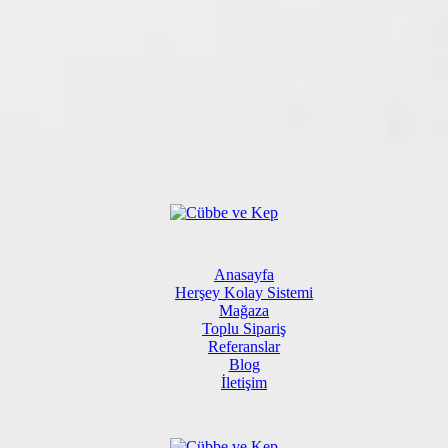
Anasayfa
Herşey Kolay Sistemi
Mağaza
Toplu Sipariş
Referanslar
Blog
İletişim