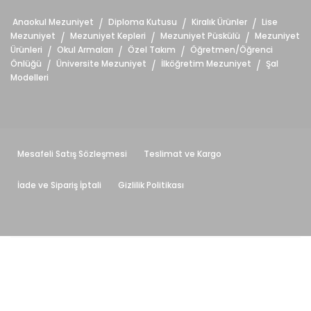
Anaokul Mezuniyet
Diploma Kutusu
Kiralık Ürünler
Lise
/
/
/
Mezuniyet
Mezuniyet Kepleri
Mezuniyet Püskülü
Mezuniyet
/
/
/
Ürünleri
Okul Armaları
Özel Takım
Öğretmen/Öğrenci
/
/
/
Önlüğü
Üniversite Mezuniyet
İlköğretim Mezuniyet
Şal
/
/
/
Modelleri
Mesafeli Satış Sözleşmesi
Teslimat ve Kargo
İade ve Sipariş İptali
Gizlilik Politikası
İŞEL Tekstil © 2019 - Tüm Hakları Saklıdır. Sitemizde bulunan
cübbe, kep vb. tüm ürünlerin tasarımları sitemize aittir.
Kopyalanması, taklit edilerek çoğaltılması ve satılması 5846
sayılı Fikir ve Sanat Eserleri Kanununa göre suç teşkil