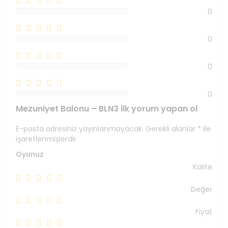
0
0%
0
0%
0
0%
0
0%
Mezuniyet Balonu – BLN3 ilk yorum yapan ol
E-posta adresiniz yayınlanmayacak.
Gerekli alanlar
*
ile
işaretlenmişlerdir
Oyunuz
Kalite
Değer
Fiyat