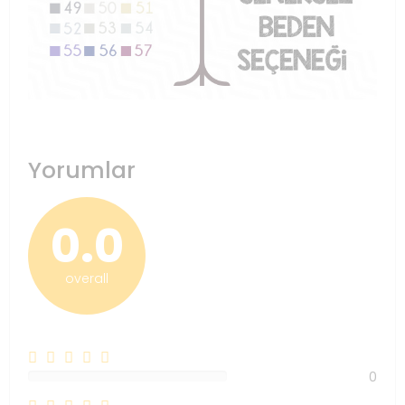
Yorumlar
0.0
overall
0
0%