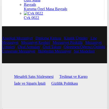
Kuruma Özel Masa Bayrağı
Cvk 0022
Anaokul Mezuniyet
/
Diploma Kutusu
/
Kiralık Ürünler
/
Lise
Mezuniyet
/
Mezuniyet Kepleri
/
Mezuniyet Püskülü
/
Mezuniyet
Ürünleri
/
Okul Armaları
/
Özel Takım
/
Öğretmen/Öğrenci Önlüğü
/
Üniversite Mezuniyet
/
İlköğretim Mezuniyet
/
Şal Modelleri
Mesafeli Satış Sözleşmesi
Teslimat ve Kargo
İade ve Sipariş İptali
Gizlilik Politikası