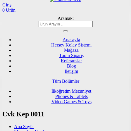
Giriş
0 Ürün
Aramak:
Anasayfa
Herşey Kolay Sistemi
Mağaza
Toplu Sipariş
Referanslar
Blog
İletişim
Tüm Bölümler
İlköğretim Mezuniyet
Phones & Tablets
Video Games & Toys
Cvk Kep 0011
Ana Sayfa