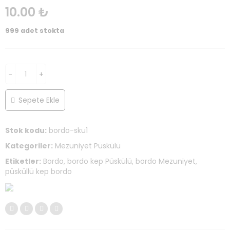
10.00
₺
999 adet stokta
Sepete Ekle
Stok kodu:
bordo-sku1
Kategoriler:
Mezuniyet Püskülü
Etiketler:
Bordo
,
bordo kep Püskülü
,
bordo Mezuniyet
,
püsküllü kep bordo