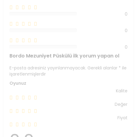
0
0%
0
0%
0
0%
Bordo Mezuniyet Püskülü ilk yorum yapan ol
E-posta adresiniz yayınlanmayacak.
Gerekli alanlar
*
ile
işaretlenmişlerdir
Oyunuz
Kalite
Değer
Fiyat