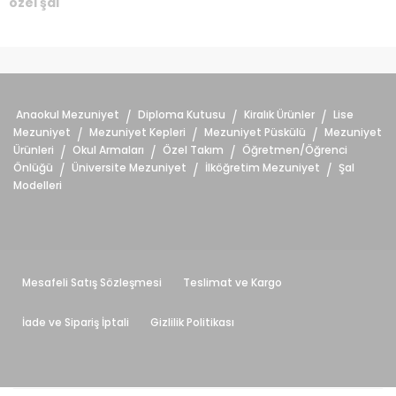
Anaokul Mezuniyet
Diploma Kutusu
Kiralık Ürünler
Lise
/
/
/
Mezuniyet
Mezuniyet Kepleri
Mezuniyet Püskülü
Mezuniyet
/
/
/
Ürünleri
Okul Armaları
Özel Takım
Öğretmen/Öğrenci
/
/
/
Önlüğü
Üniversite Mezuniyet
İlköğretim Mezuniyet
Şal
/
/
/
Modelleri
Mesafeli Satış Sözleşmesi
Teslimat ve Kargo
İade ve Sipariş İptali
Gizlilik Politikası