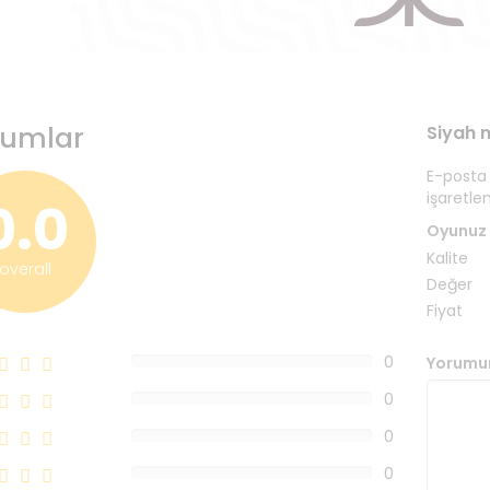
rumlar
Siyah 
E-posta
işaretle
0.0
Oyunuz
Kalite
overall
Değer
Fiyat
0
Yorumu
0%
0
0%
0
0%
0
0%