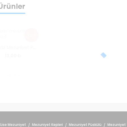
i Ürünler
Yeni
Turkuaz Mezuniyet Püskülü
13.00
₺
Sepete
Ekle
Lise Mezuniyet
Mezuniyet Kepleri
Mezuniyet Püskülü
Mezuniyet 
/
/
/