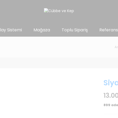
lay Sistemi
Mağaza
Toplu Sipariş
Referans
A
Siy
13.0
899 ade