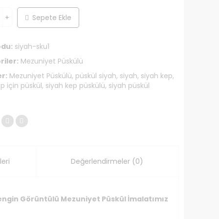
Sepete Ekle
odu:
siyah-sku1
iler:
Mezuniyet Püskülü
er:
Mezuniyet Püskülü
,
püskül siyah
,
siyah
,
siyah kep
,
p için püskül
,
siyah kep püskülü
,
siyah püskül
eri
Değerlendirmeler (0)
 Zengin Görüntülü Mezuniyet Püskül İmalatımız