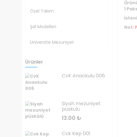
Ürünü
1 Pak
Özel Takım
İsten
Şal Modelleri
Not:
Üniversite Mezuniyet
Ürünler
CvK Anaokulu 006
Siyah mezuniyet
püskülü
13.00
₺
Cvk Kep 001