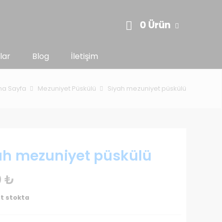
0 Ürün
lar
Blog
İletişim
na Sayfa
Mezuniyet Püskülü
Siyah mezuniyet püskülü
ah mezuniyet püskülü
0
₺
t stokta