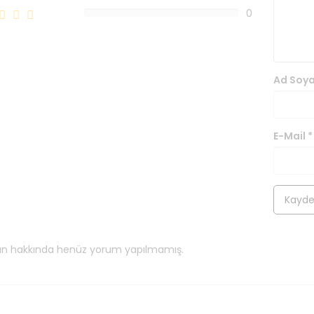
0
0%
Ad Soy
E-Mail
*
ün hakkında henüz yorum yapılmamış.