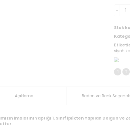
Stok k
Kategor
Etiketl
siyah ke
Açıklama
Beden ve Renk Seçenekl
mızın İmalatını Yaptığı 1. Sınıf İplikten Yapılan Dolgun ve
uttur.