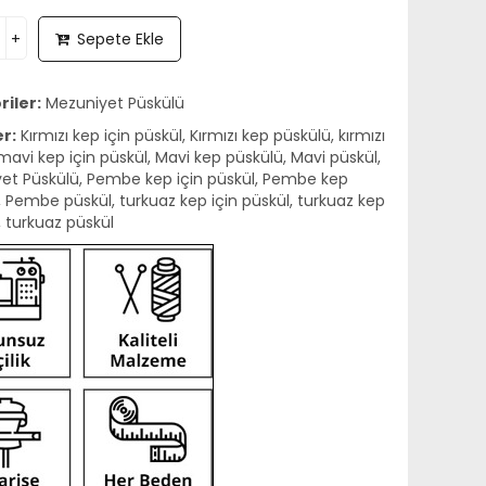
Sepete Ekle
iler:
Mezuniyet Püskülü
er:
Kırmızı kep için püskül
,
Kırmızı kep püskülü
,
kırmızı
mavi kep için püskül
,
Mavi kep püskülü
,
Mavi püskül
,
et Püskülü
,
Pembe kep için püskül
,
Pembe kep
,
Pembe püskül
,
turkuaz kep için püskül
,
turkuaz kep
,
turkuaz püskül