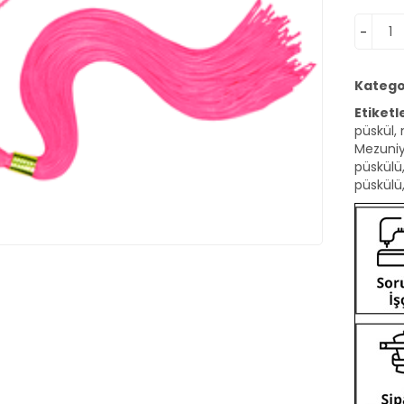
Kategor
Etiketl
püskül
,
Mezuniy
püskülü
püskülü