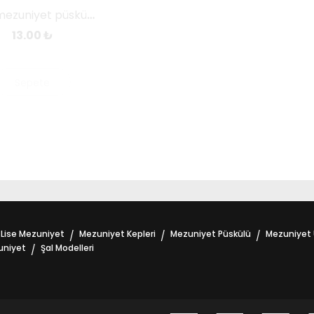
Mor mezuniyet püskülü
13.00
₺
Sepete
Ekle
Lise Mezuniyet
Mezuniyet Kepleri
Mezuniyet Püskülü
Mezuniyet 
/
/
/
uniyet
Şal Modelleri
/