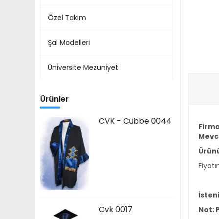
Özel Takım
Şal Modelleri
Üniversite Mezuniyet
Ürünler
CVK - Cübbe 0044
Firma
Mevc
Ürünü
Fiyatı
İsten
Cvk 0017
Not: 