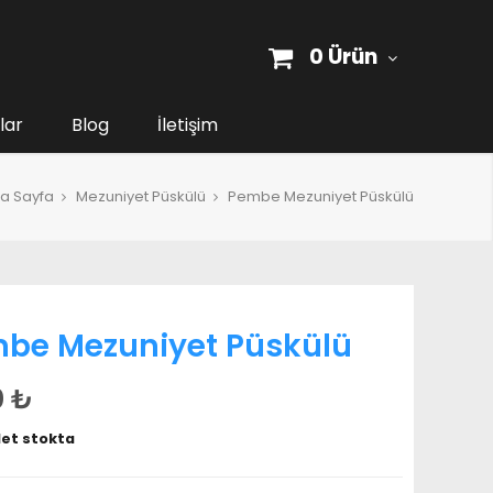
0 Ürün
lar
Blog
İletişim
a Sayfa
Mezuniyet Püskülü
Pembe Mezuniyet Püskülü
be Mezuniyet Püskülü
0
₺
et stokta