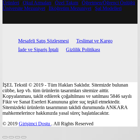
Ürünleri
/
Okul Armaları
/
Özel Takım
/
Öğretmen/Öğrenci Önlüğü
/
Üniversite Mezuniyet
/
İlköğretim Mezuniyet
/
Şal Modelleri
Mesafeli Satış Sözleşmesi
Teslimat ve Kargo
İade ve Sipariş İptali
Gizlilik Politikası
İŞEL Tekstil © 2019 - Tüm Hakları Saklıdır. Sitemizde bulunan
cübbe, kep vb. tüm ürünlerin tasarımları sitemize aittir.
Kopyalanması, taklit edilerek çoğaltılması ve satılması 5846 sayılı
Fikir ve Sanat Eserleri Kanununa göre suç teşkil etmektedir.
Sitemizdeki ürünlerin tasarımının taklidi durumunda ANKARA
mahkemelerince hakkınızda yasal süreç başlatılacaktır.
© 2019
Girişimci Dostu
. All Rights Reserved