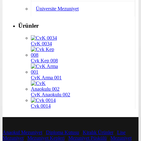
Üniversite Mezuniyet
Ürünler
CvK 0034
Cvk Kep 008
CvK Arma 001
CvK Anaokulu 002
Cvk 0014
Anaokul Mezuniyet
/
Diploma Kutusu
/
Kiralık Ürünler
/
Lise
Mezuniyet
/
Mezuniyet Kepleri
/
Mezuniyet Püskülü
/
Mezuniyet