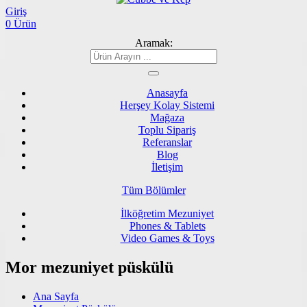
Giriş
0 Ürün
Aramak:
Anasayfa
Herşey Kolay Sistemi
Mağaza
Toplu Sipariş
Referanslar
Blog
İletişim
Tüm Bölümler
İlköğretim Mezuniyet
Phones & Tablets
Video Games & Toys
Mor mezuniyet püskülü
Ana Sayfa