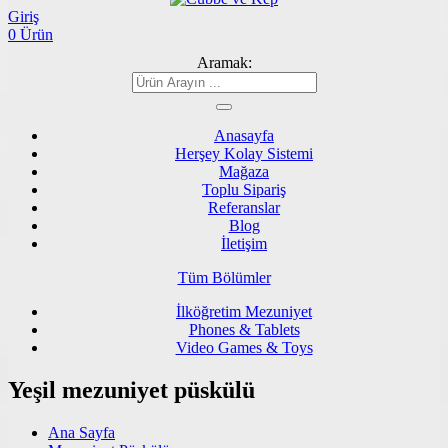
Giriş
0 Ürün
Aramak:
Anasayfa
Herşey Kolay Sistemi
Mağaza
Toplu Sipariş
Referanslar
Blog
İletişim
Tüm Bölümler
İlköğretim Mezuniyet
Phones & Tablets
Video Games & Toys
Yeşil mezuniyet püskülü
Ana Sayfa