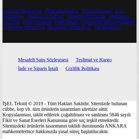
Anaokul Mezuniyet
/
Diploma Kutusu
/
Kiralık Ürünler
/
Lise
Mezuniyet
/
Mezuniyet Kepleri
/
Mezuniyet Püskülü
/
Mezuniyet
Ürünleri
/
Okul Armaları
/
Özel Takım
/
Öğretmen/Öğrenci Önlüğü
/
Üniversite Mezuniyet
/
İlköğretim Mezuniyet
/
Şal Modelleri
Mesafeli Satış Sözleşmesi
Teslimat ve Kargo
İade ve Sipariş İptali
Gizlilik Politikası
İŞEL Tekstil © 2019 - Tüm Hakları Saklıdır. Sitemizde bulunan
cübbe, kep vb. tüm ürünlerin tasarımları sitemize aittir.
Kopyalanması, taklit edilerek çoğaltılması ve satılması 5846 sayılı
Fikir ve Sanat Eserleri Kanununa göre suç teşkil etmektedir.
Sitemizdeki ürünlerin tasarımının taklidi durumunda ANKARA
mahkemelerince hakkınızda yasal süreç başlatılacaktır.