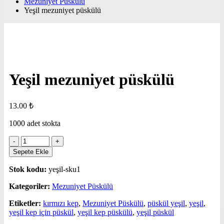
Mezuniyet Püskülü
Yeşil mezuniyet püskülü
Yeşil mezuniyet püskülü
13.00
₺
1000 adet stokta
Sepete Ekle
Stok kodu:
yeşil-sku1
Kategoriler:
Mezuniyet Püskülü
Etiketler:
kırmızı kep
,
Mezuniyet Püskülü
,
püskül yeşil
,
yeşil
,
yeşil kep için püskül
,
yeşil kep püskülü
,
yeşil püskül