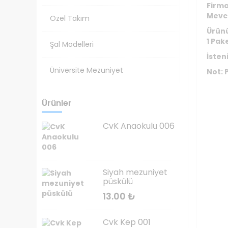
Firma
Mevc
Özel Takım
Ürünü
1 Pak
Şal Modelleri
İsten
Üniversite Mezuniyet
Not: 
Ürünler
CvK Anaokulu 006
Siyah mezuniyet
püskülü
13.00
₺
Cvk Kep 001