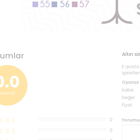
rumlar
Altın s
E-posta
işaretle
0.0
Oyunuz
Kalite
overall
Değer
Fiyat
0
Yorumu
0%
0
0%