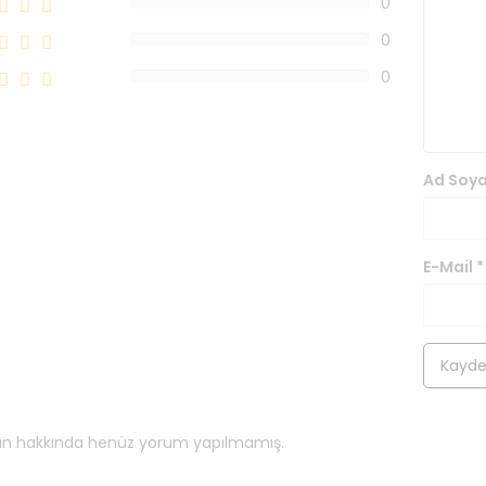
0
0%
0
0%
0
0%
Ad Soy
E-Mail
*
ün hakkında henüz yorum yapılmamış.