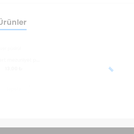
i Ürünler
Lacivert mezuniyet püskülü
13.00
₺
Sepete
Ekle