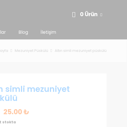
0 Ürün
lar
Blog
İletişim
ayfa
Mezuniyet Püskülü
Altın simli mezuniyet püskülü
ın simli mezuniyet
külü
Orijinal
Şu
25.00
₺
fiyat:
andaki
t stokta