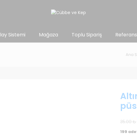
lay Sistemi
Mağaza
Toplu Sipariş
Referans
Ana S
Alt
püs
35.00
₺
199 ade