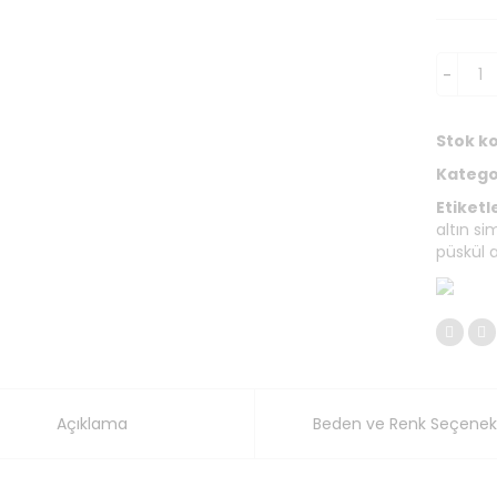
Stok k
Kategor
Etiketl
altın si
püskül a
Açıklama
Beden ve Renk Seçenekl