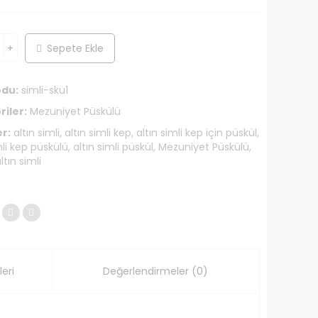
35.00 ₺.
fiyat:
25.00 ₺.
Sepete Ekle
odu:
simli-sku1
iler:
Mezuniyet Püskülü
er:
altın simli
,
altın simli kep
,
altın simli kep için püskül
,
mli kep püskülü
,
altın simli püskül
,
Mezuniyet Püskülü
,
ltın simli
eri
Değerlendirmeler (0)