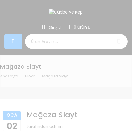
0 Ürün
Giriş
Aramak:
Mağaza Slayt
Anasayfa
Block
Mağaza Slayt
Mağaza Slayt
OCA
02
tarafından
admin