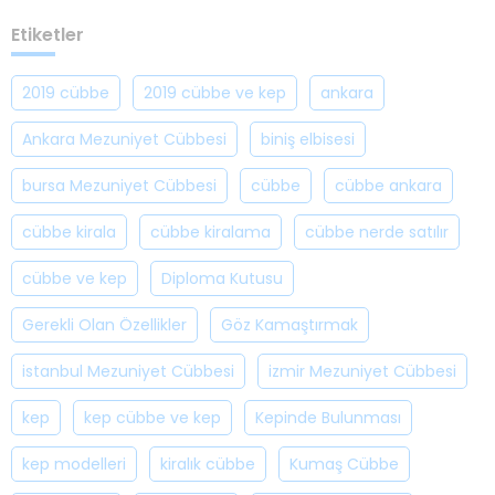
Etiketler
2019 cübbe
2019 cübbe ve kep
ankara
Ankara Mezuniyet Cübbesi
biniş elbisesi
bursa Mezuniyet Cübbesi
cübbe
cübbe ankara
cübbe kirala
cübbe kiralama
cübbe nerde satılır
cübbe ve kep
Diploma Kutusu
Gerekli Olan Özellikler
Göz Kamaştırmak
istanbul Mezuniyet Cübbesi
izmir Mezuniyet Cübbesi
kep
kep cübbe ve kep
Kepinde Bulunması
kep modelleri
kiralık cübbe
Kumaş Cübbe