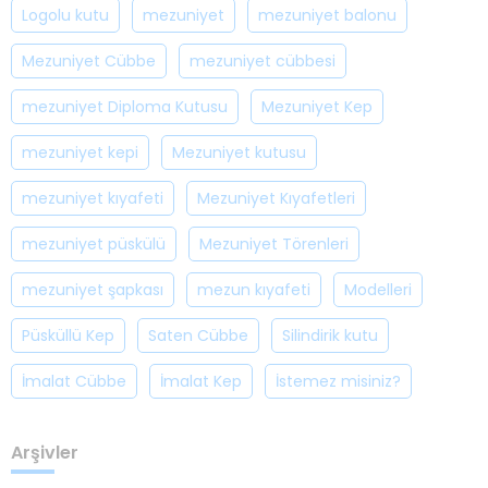
Logolu kutu
mezuniyet
mezuniyet balonu
Mezuniyet Cübbe
mezuniyet cübbesi
mezuniyet Diploma Kutusu
Mezuniyet Kep
mezuniyet kepi
Mezuniyet kutusu
mezuniyet kıyafeti
Mezuniyet Kıyafetleri
mezuniyet püskülü
Mezuniyet Törenleri
mezuniyet şapkası
mezun kıyafeti
Modelleri
Püsküllü Kep
Saten Cübbe
Silindirik kutu
İmalat Cübbe
İmalat Kep
İstemez misiniz?
Arşivler