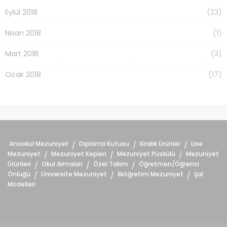
Eylül 2018
(23)
Nisan 2018
(1)
Mart 2018
(3)
Ocak 2018
(17)
Anaokul Mezuniyet
Diploma Kutusu
Kiralık Ürünler
Lise
/
/
/
Mezuniyet
Mezuniyet Kepleri
Mezuniyet Püskülü
Mezuniyet
/
/
/
Ürünleri
Okul Armaları
Özel Takım
Öğretmen/Öğrenci
/
/
/
Önlüğü
Üniversite Mezuniyet
İlköğretim Mezuniyet
Şal
/
/
/
Modelleri