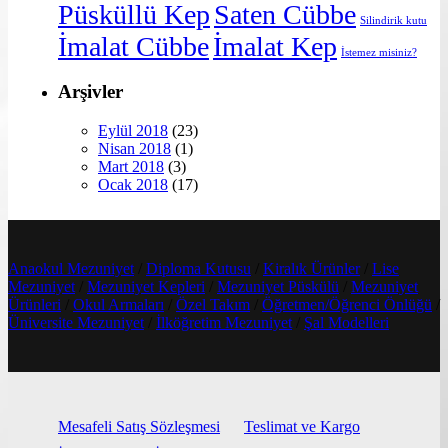
Püsküllü Kep
Saten Cübbe
Silindirik kutu
İmalat Cübbe
İmalat Kep
İstemez misiniz?
Arşivler
Eylül 2018
(23)
Nisan 2018
(1)
Mart 2018
(3)
Ocak 2018
(17)
Anaokul Mezuniyet
/
Diploma Kutusu
/
Kiralık Ürünler
/
Lise
Mezuniyet
/
Mezuniyet Kepleri
/
Mezuniyet Püskülü
/
Mezuniyet
Ürünleri
/
Okul Armaları
/
Özel Takım
/
Öğretmen/Öğrenci Önlüğü
/
Üniversite Mezuniyet
/
İlköğretim Mezuniyet
/
Şal Modelleri
Mesafeli Satış Sözleşmesi
Teslimat ve Kargo