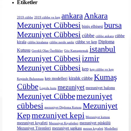
Etiketler
ankara
Ankara
2019 cübbe
2019 cübbe ve kep
Mezuniyet Cübbesi
bursa
biniş elbisesi
Mezuniyet Cübbesi
cübbe
cübbe
cübbe ankara
Diploma
kirala
cübbe ve kep
cübbe kiralama
cübbe nerde satılır
istanbul
Kutusu
Gerekli Olan Özellikler
Göz Kamaştırmak
Mezuniyet Cübbesi
izmir
Mezuniyet Cübbesi
kep
kep cübbe ve kep
Kumaş
kiralık cübbe
kep modelleri
Kepinde Bulunması
Cübbe
mezuniyet
mezuniyet balonu
Logolu kutu
mezuniyet
Mezuniyet Cübbe
cübbesi
Mezuniyet
mezuniyet Diploma Kutusu
mezuniyet kepi
Kep
Mezuniyet kutusu
mezuniyet kıyafeti
mezuniyet püskülü
Mezuniyet Kıyafetleri
Mezuniyet Törenleri
mezuniyet şapkası
mezun kıyafeti
Modelleri