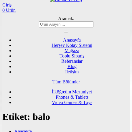
Giriş
0 Ürün
Aramak:
Anasayfa
Herşey Kolay Sistemi
Mağaza
Toplu Sipariş
Referanslar
Blog
İletişim
Tüm Bölümler
İlköğretim Mezuniyet
Phones & Tablets
Video Games & Toys
Etiket:
balo
Anasayfa