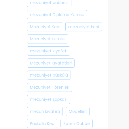
mezuniyet cübbesi
mezuniyet Diploma Kutusu
Mezuniyet Kep
mezuniyet kepi
Mezuniyet kutusu
mezuniyet kıyafeti
Mezuniyet Kıyafetleri
mezuniyet püskülü
Mezuniyet Törenleri
mezuniyet şapkası
mezun kıyafeti
Modelleri
Püsküllü Kep
Saten Cübbe