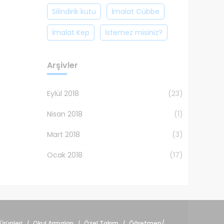
Silindirik kutu
İmalat Cübbe
İmalat Kep
İstemez misiniz?
Arşivler
Eylül 2018
(23)
Nisan 2018
(1)
Mart 2018
(3)
Ocak 2018
(17)
Ürünleri
Okul Armaları
Özel Takım
Öğretmen/