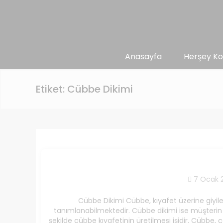
Anasayfa
Herşey Ko
Etiket:
Cübbe Dikimi
7 Ocak 
Cübbe Dikimi Cübbe, kıyafet üzerine giyilebi
tanımlanabilmektedir. Cübbe dikimi ise müşterin t
şekilde cübbe kıyafetinin üretilmesi işidir. Cübbe