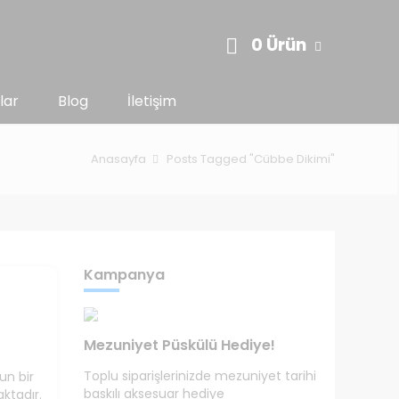
0 Ürün
lar
Blog
İletişim
Anasayfa
Posts Tagged "Cübbe Dikimi"
Kampanya
Mezuniyet Püskülü Hediye!
Toplu siparişlerinizde mezuniyet tarihi
un bir
baskılı aksesuar hediye
ktadır.