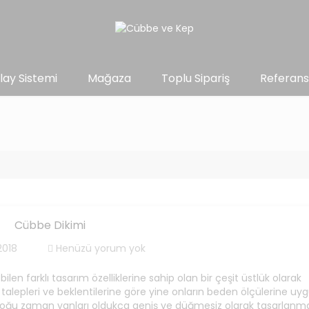
lay Sistemi
Mağaza
Toplu Sipariş
Referans
Cübbe Dikimi
2018
Henüzü yorum yok
len farklı tasarım özelliklerine sahip olan bir çeşit üstlük olarak
alepleri ve beklentilerine göre yine onların beden ölçülerine uyg
, çoğu zaman yanları oldukça geniş ve düğmesiz olarak tasarlanma