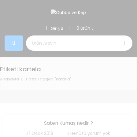
0 Ürün
Giriş
Aramak:
Etiket:
kartela
Anasayfa
Posts Tagged "kartela"
Saten Kumaş nedir ?
1 Ocak 2018
Henüzü yorum yok