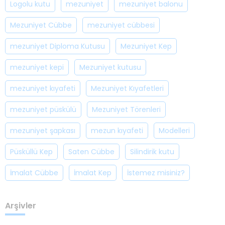
Logolu kutu
mezuniyet
mezuniyet balonu
Mezuniyet Cübbe
mezuniyet cübbesi
mezuniyet Diploma Kutusu
Mezuniyet Kep
mezuniyet kepi
Mezuniyet kutusu
mezuniyet kıyafeti
Mezuniyet Kıyafetleri
mezuniyet püskülü
Mezuniyet Törenleri
mezuniyet şapkası
mezun kıyafeti
Modelleri
Püsküllü Kep
Saten Cübbe
Silindirik kutu
İmalat Cübbe
İmalat Kep
İstemez misiniz?
Arşivler