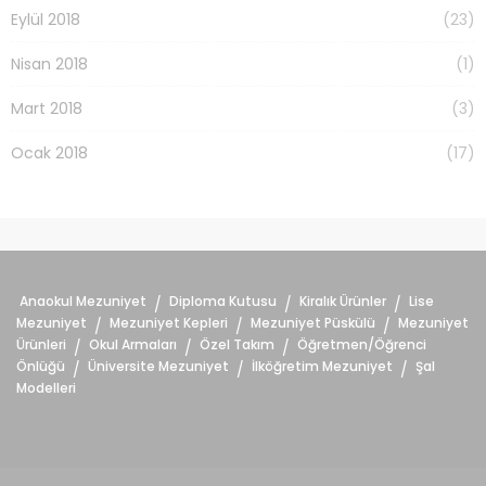
Eylül 2018
(23)
Nisan 2018
(1)
Mart 2018
(3)
Ocak 2018
(17)
Anaokul Mezuniyet
Diploma Kutusu
Kiralık Ürünler
Lise
/
/
/
Mezuniyet
Mezuniyet Kepleri
Mezuniyet Püskülü
Mezuniyet
/
/
/
Ürünleri
Okul Armaları
Özel Takım
Öğretmen/Öğrenci
/
/
/
Önlüğü
Üniversite Mezuniyet
İlköğretim Mezuniyet
Şal
/
/
/
Modelleri