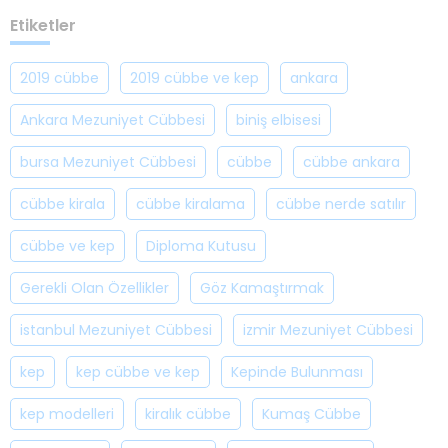
Etiketler
2019 cübbe
2019 cübbe ve kep
ankara
Ankara Mezuniyet Cübbesi
biniş elbisesi
bursa Mezuniyet Cübbesi
cübbe
cübbe ankara
cübbe kirala
cübbe kiralama
cübbe nerde satılır
cübbe ve kep
Diploma Kutusu
Gerekli Olan Özellikler
Göz Kamaştırmak
istanbul Mezuniyet Cübbesi
izmir Mezuniyet Cübbesi
kep
kep cübbe ve kep
Kepinde Bulunması
kep modelleri
kiralık cübbe
Kumaş Cübbe