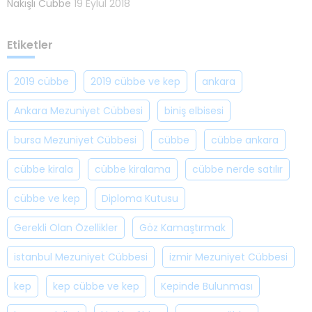
Nakışlı Cübbe
19 Eylül 2018
Etiketler
2019 cübbe
2019 cübbe ve kep
ankara
Ankara Mezuniyet Cübbesi
biniş elbisesi
bursa Mezuniyet Cübbesi
cübbe
cübbe ankara
cübbe kirala
cübbe kiralama
cübbe nerde satılır
cübbe ve kep
Diploma Kutusu
Gerekli Olan Özellikler
Göz Kamaştırmak
istanbul Mezuniyet Cübbesi
izmir Mezuniyet Cübbesi
kep
kep cübbe ve kep
Kepinde Bulunması