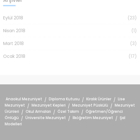
Arşivler
Eylül 2018
(23)
Nisan 2018
(1)
Mart 2018
(3)
Ocak 2018
(17)
Anaokul Mezuniyet
Diploma Kutusu
Kiralık Ürünler
Lise
/
/
/
Mezuniyet
Mezuniyet Kepleri
Mezuniyet Püskülü
Mezuniyet
/
/
/
Ürünleri
Okul Armaları
Özel Takım
Öğretmen/Öğrenci
/
/
/
Önlüğü
Üniversite Mezuniyet
İlköğretim Mezuniyet
Şal
/
/
/
Modelleri