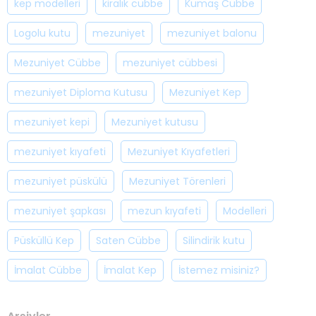
kep modelleri
kiralık cübbe
Kumaş Cübbe
Logolu kutu
mezuniyet
mezuniyet balonu
Mezuniyet Cübbe
mezuniyet cübbesi
mezuniyet Diploma Kutusu
Mezuniyet Kep
mezuniyet kepi
Mezuniyet kutusu
mezuniyet kıyafeti
Mezuniyet Kıyafetleri
mezuniyet püskülü
Mezuniyet Törenleri
mezuniyet şapkası
mezun kıyafeti
Modelleri
Püsküllü Kep
Saten Cübbe
Silindirik kutu
İmalat Cübbe
İmalat Kep
İstemez misiniz?