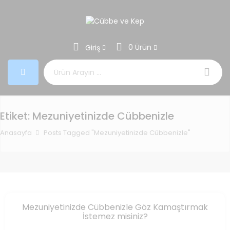
0 Ürün
Giriş
Aramak:
Etiket:
Mezuniyetinizde Cübbenizle
Anasayfa
Posts Tagged "Mezuniyetinizde Cübbenizle"
Mezuniyetinizde Cübbenizle Göz Kamaştırmak
İstemez misiniz?