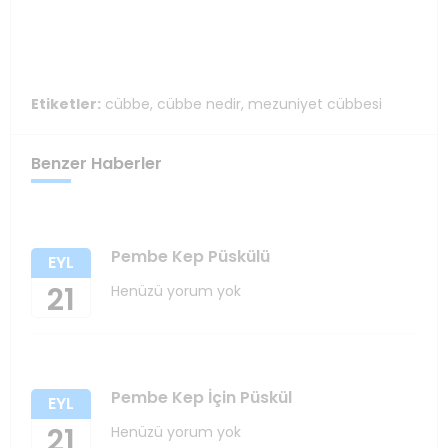
Etiketler:
cübbe
,
cübbe nedir
,
mezuniyet cübbesi
Benzer Haberler
Pembe Kep Püskülü
EYL
21
Henüzü yorum yok
Pembe Kep İçin Püskül
EYL
21
Henüzü yorum yok