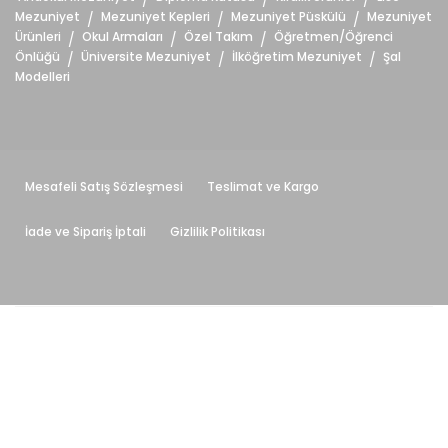
/
/
/
Mezuniyet
Mezuniyet Kepleri
Mezuniyet Püskülü
Mezuniyet
/
/
/
Ürünleri
Okul Armaları
Özel Takım
Öğretmen/Öğrenci
/
/
/
Önlüğü
Üniversite Mezuniyet
İlköğretim Mezuniyet
Şal
/
/
/
Modelleri
Mesafeli Satış Sözleşmesi
Teslimat ve Kargo
İade ve Sipariş İptali
Gizlilik Politikası
İŞEL Tekstil © 2019 - Tüm Hakları Saklıdır. Sitemizde bulunan
cübbe, kep vb. tüm ürünlerin tasarımları sitemize aittir.
Kopyalanması, taklit edilerek çoğaltılması ve satılması 5846
sayılı Fikir ve Sanat Eserleri Kanununa göre suç teşkil
etmektedir. Sitemizdeki ürünlerin tasarımının taklidi
durumunda ANKARA mahkemelerince hakkınızda yasal