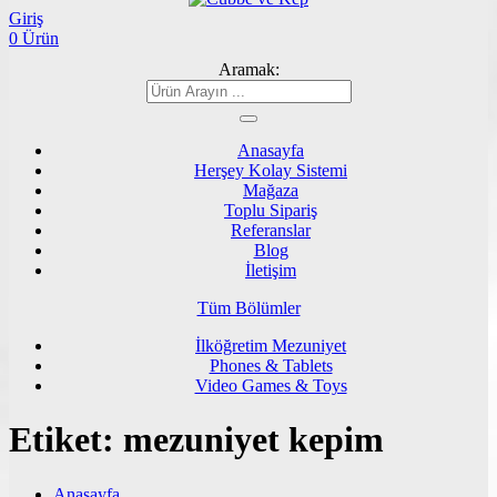
Giriş
0 Ürün
Aramak:
Anasayfa
Herşey Kolay Sistemi
Mağaza
Toplu Sipariş
Referanslar
Blog
İletişim
Tüm Bölümler
İlköğretim Mezuniyet
Phones & Tablets
Video Games & Toys
Etiket:
mezuniyet kepim
Anasayfa