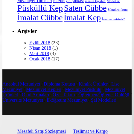
Mezuniyet Törenleri
mezuniyet şapkası
mezun kıyafeti
Modelleri
Püsküllü Kep
Saten Cübbe
Silindirik kutu
İmalat Cübbe
İmalat Kep
İstemez misiniz?
Arşivler
Eylül 2018
(23)
Nisan 2018
(1)
Mart 2018
(3)
Ocak 2018
(17)
Anaokul Mezuniyet
/
Diploma Kutusu
/
Kiralık Ürünler
/
Lise
Mezuniyet
/
Mezuniyet Kepleri
/
Mezuniyet Püskülü
/
Mezuniyet
Ürünleri
/
Okul Armaları
/
Özel Takım
/
Öğretmen/Öğrenci Önlüğü
/
Üniversite Mezuniyet
/
İlköğretim Mezuniyet
/
Şal Modelleri
Mesafeli Satış Sözleşmesi
Teslimat ve Kargo