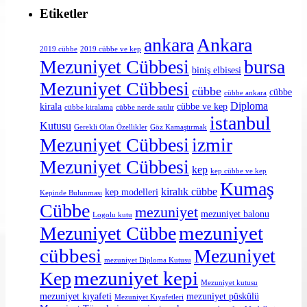
Etiketler
ankara
Ankara
2019 cübbe
2019 cübbe ve kep
Mezuniyet Cübbesi
bursa
biniş elbisesi
Mezuniyet Cübbesi
cübbe
cübbe
cübbe ankara
Diploma
kirala
cübbe ve kep
cübbe kiralama
cübbe nerde satılır
istanbul
Kutusu
Gerekli Olan Özellikler
Göz Kamaştırmak
Mezuniyet Cübbesi
izmir
Mezuniyet Cübbesi
kep
kep cübbe ve kep
Kumaş
kiralık cübbe
kep modelleri
Kepinde Bulunması
Cübbe
mezuniyet
mezuniyet balonu
Logolu kutu
mezuniyet
Mezuniyet Cübbe
cübbesi
Mezuniyet
mezuniyet Diploma Kutusu
mezuniyet kepi
Kep
Mezuniyet kutusu
mezuniyet kıyafeti
mezuniyet püskülü
Mezuniyet Kıyafetleri